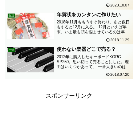
は、洗濯機を室内に置く利点と欠点、外
2023.10.07
に置く利点と欠点について考えてみまし
ょう。洗濯機を室内に置く利点次に、洗
年賀状をカンタンに作りたい
生活
濯機置き場が室内である場...
2018年11月ももうすぐ終わり。あと数日
もすると12月に入る。 12月といえば年
末。いま最も頭を悩ませているのは年賀
状をどうするか。年賀状をやめたい問題
2018.11.29
ここ数年考え続けている。年賀状やめた
い。年賀状をやめたい……。ただ、大変
使わない楽器どこで売る？
生活
お世話になった...
2012年に購入したキーボードKORG-
SP250。思い切って売ることにした。理
由はいくつかあって、 一番大きいのは部
屋が狭くなってしまうこと。最近は練習
2018.07.20
もあまりしていないので、もう少し小さ
めのものに買い換えようと思ったのもあ
った。さて、ど...
スポンサーリンク