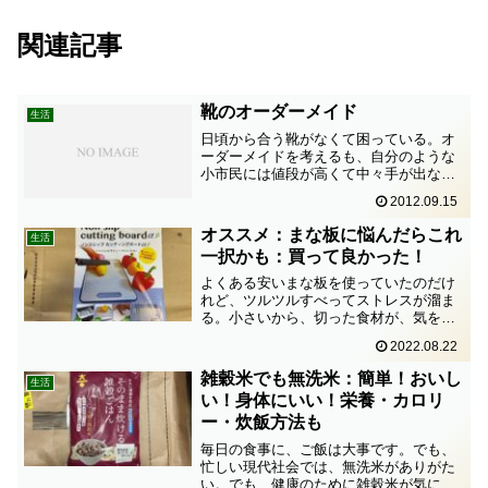
関連記事
靴のオーダーメイド
生活
日頃から合う靴がなくて困っている。オ
ーダーメイドを考えるも、自分のような
小市民には値段が高くて中々手が出な
い。そんな中、オーダーメイドシューズ
2012.09.15
を9900円で作ってくれるKIBERA（キベ
ラ）という店が、最近オープンしたとい
オススメ：まな板に悩んだらこれ
生活
う情報をゲット。オ...
一択かも：買って良かった！
よくある安いまな板を使っていたのだけ
れど、ツルツルすべってストレスが溜ま
る。小さいから、切った食材が、気をつ
けていないとボロボロ落ちる。何年か経
2022.08.22
ったので、思い切って下のような新しい
まな板を買ってみた。【料理研究家監
雑穀米でも無洗米：簡単！おいし
生活
修】 まな板 ゴム 抗菌 ...
い！身体にいい！栄養・カロリ
ー・炊飯方法も
毎日の食事に、ご飯は大事です。でも、
忙しい現代社会では、無洗米がありがた
い。でも、健康のために雑穀米が気にな