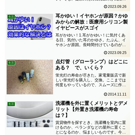
る。というわけで、今回は、雑穀米だけ
2023.09.26
ど無洗米の「神明 こめからだ もっちり6
種の雑穀米 無洗米」を購入したので、レ
耳かゆい！イヤホンが原因？かゆ
生活
ビューします。1....
みからの解放：医療用シリコン製
イヤピースがスゴイ
耳がかゆい！1.耳がかゆい！に気付くあ
る日、気付いた耳のかゆさ。たぶん、イ
ヤホンが原因。長時間付けているのが良
くないかもしれない。安いイヤホンのせ
2023.09.25
いかなと思って、思い切って高いやつを
購入。そう、Air Pods Pro。でも、しば
点灯管（グローランプ）はどこに
生活
らく使って...
ある？ で、いくら？
蛍光灯の寿命が尽きた。家電量販店で新
しい蛍光灯を購入し、交換。ここまでは
何度もやっているので、スムーズに作業
ができた。でも、どうしても一本だけ点
2014.11.11
灯しない。蛍光灯の不良品かと思って、
位置を変えてみると、きちんと点灯す
洗濯機を外に置くメリットとデメ
る。不良品ということではな...
生活
リット【外置き洗濯機の寿命
は？】
賃貸物件を探すとき、洗濯機を室内に置
けるのか、ベランダなどの屋外に置くこ
とになるのか、悩ましいものです。今回