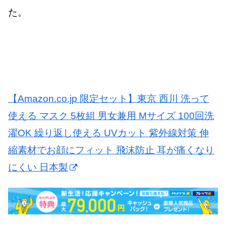
た。
【Amazon.co.jp 限定セット】東京 西川 洗って
使える マスク 5枚組 男女兼用 Mサイズ 100回洗
濯OK 繰り返し使える UVカット 紫外線対策 伸
縮素材でお顔にフィット 飛沫防止 耳が痛くなり
にくい 日本製