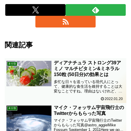
関連記事
ディアナチュラ ストロング39ア
未分類
ミノ マルチビタミン&ミネラル
150粒 (50日分)の効果とは
多忙な日々を送っている現代人にとっ
て、健康的な食生活を維持することは大
変なことですね。理由はないけれど、な
んとなく体調が悪いとか、気分が乗らな
2022.01.20
いときがあります。「栄養バランスのと
れた食事」って、結構難しいです。そう
マイク・フォッサム宇宙飛行士の
未分類
いう場合は、サプリメントを...
Twitterからもらった写真
マイク・フォッサム宇宙飛行士のTwitter
からもらった写真@astro_aggieMike
Fossum September 1, 2011Here we go