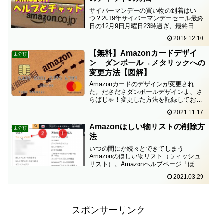
サイバーマンデーの買い物の到着はい
つ？2019年サイバーマンデーセール最終
日の12月9日月曜日23時過ぎ。最終日
で、終了時刻が刻々と迫っている中、調
2019.12.10
子に乗ってあれこれ買ってしまった。注
文したのが23時30分過ぎていたのに、い
【無料】Amazonカードデザイ
未分類
くつか買ったうち...
ン ダンボール→メタリックへの
変更方法【図解】
Amazonカードのデザインが変更され
た。ださださダンボールデザインよ、さ
らばじゃ！変更した方法を記録しておこ
う。Vpassにログイン。↓①各種変更手続
2021.11.17
き↓②汚損や破損によるカードの再発行＊
＊下へスクロールする。＊＊↓③三井住友
Amazonほしい物リストの削除方
未分類
カードおよび...
法
いつの間にか続々とできてしまう
Amazonのほしい物リスト（ウィッシュ
リスト）。Amazonヘルプページ「ほし
い物リストを削除する」を見ても、よく
2021.03.29
分からない。やっと分かったので、リス
トごと削除する方法を記録しておこう。
自分のほしいものリスト...
スポンサーリンク