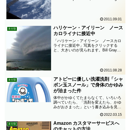
again? Tropical Storm Katia as seen #f...
2011.09.01
ハリケーン・アイリーン ノース
未分類
カロライナに接近中
「ハリケーン・アイリーン ノースカロ
ライナに接近中」写真をクリックする
と、大きいのが見られます。Bill Gray
August 28, 2011Hurricane Irene
approaching North Carolina... v...
2011.08.28
アトピーに優しい洗濯洗剤「シャ
未分類
ボン玉スノール」で身体のかゆみ
が治まった件
体中がかゆくてたまらなくて、いろいろ
調べていたら、「洗剤を変えたら、かゆ
みがおさまった」という書き込みを見つ
け、いろいろ探していたら、「シャボン
2022.03.15
玉スノール」という洗剤にいきつきまし
た。この洗剤に変えた途端、自分もかゆ
Amazon カスタマーサービスへ
未分類
みが治まりました。皮膚科...
のチャットの方法