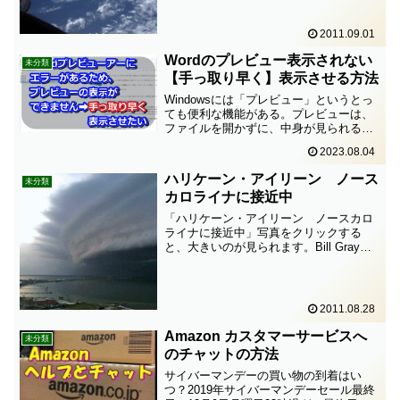
2011.09.01
Wordのプレビュー表示されない
未分類
【手っ取り早く】表示させる方法
Windowsには「プレビュー」というとっ
ても便利な機能がある。プレビューは、
ファイルを開かずに、中身が見られる、
という優れもの。Microsoft Wordプレビ
2023.08.04
ューアーにエラーがあるため、このファ
イルはプレビューの表示ができません。
ハリケーン・アイリーン ノース
未分類
とこ...
カロライナに接近中
「ハリケーン・アイリーン ノースカロ
ライナに接近中」写真をクリックする
と、大きいのが見られます。Bill Gray
August 28, 2011Hurricane Irene
approaching North Carolina... v...
2011.08.28
Amazon カスタマーサービスへ
未分類
のチャットの方法
サイバーマンデーの買い物の到着はい
つ？2019年サイバーマンデーセール最終