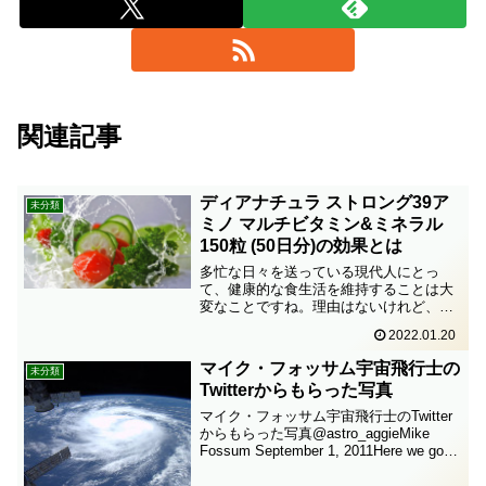
関連記事
ディアナチュラ ストロング39ア
未分類
ミノ マルチビタミン&ミネラル
150粒 (50日分)の効果とは
多忙な日々を送っている現代人にとっ
て、健康的な食生活を維持することは大
変なことですね。理由はないけれど、な
んとなく体調が悪いとか、気分が乗らな
2022.01.20
いときがあります。「栄養バランスのと
れた食事」って、結構難しいです。そう
マイク・フォッサム宇宙飛行士の
未分類
いう場合は、サプリメントを...
Twitterからもらった写真
マイク・フォッサム宇宙飛行士のTwitter
からもらった写真@astro_aggieMike
Fossum September 1, 2011Here we go
again? Tropical Storm Katia as seen #f...