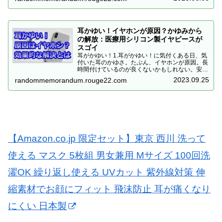
してみた。これが辛か...
耳かゆい！イヤホンが原因？かゆみから
の解放：医療用シリコン製イヤピースが
スゴイ
耳がかゆい！1.耳がかゆい！に気付くある日、気
付いた耳のかゆさ。たぶん、イヤホンが原因。長
時間付けているのが良くないかもしれない。安い
イヤホンのせいかなと思って、思い切って高いや
2023.09.25
randommemorandum.rouge22.com
つを購入。そう、Air Pods Pro。でも、しばらく
使って...
【Amazon.co.jp 限定セット】東京 西川 洗って
使える マスク 5枚組 男女兼用 Mサイズ 100回洗
濯OK 繰り返し使える UVカット 紫外線対策 伸
縮素材でお顔にフィット 飛沫防止 耳が痛くなり
にくい 日本製