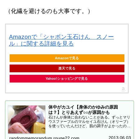
（化繊を避けるのも大事です。）
Amazonで「シャボン玉石けん スノー
ル」に関する詳細を見る
Amazonで見る
楽天で見る
Yahoo!ショッピングで見る
体中がカユイ【身体のかゆみの原因
は？】とりあえず○○が原因かも
石けんが身体に合わないことがある。ずっとマリ
ウスファーブルのマルセイユ石けん（オリーブ）
を使っていたんだけど、肌の調子がよかったの
と、節約のために、ドラッグストアの店頭に、山
盛りになっていた3個98円の固形石けんに手を出
2013.06.03
randommemorandum.rouge22.com