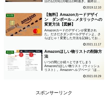
日の12月9日月曜日23時過ぎ。最終日
で、終了時刻が刻々と迫っている中、調
2019.12.10
子に乗ってあれこれ買ってしまった。注
文したのが23時30分過ぎていたのに、い
【無料】Amazonカードデザイ
未分類
くつか買ったうち...
ン ダンボール→メタリックへの
変更方法【図解】
Amazonカードのデザインが変更され
た。ださださダンボールデザインよ、さ
らばじゃ！変更した方法を記録しておこ
う。Vpassにログイン。↓①各種変更手続
2021.11.17
き↓②汚損や破損によるカードの再発行＊
＊下へスクロールする。＊＊↓③三井住友
Amazonほしい物リストの削除方
未分類
カードおよび...
法
いつの間にか続々とできてしまう
Amazonのほしい物リスト（ウィッシュ
リスト）。Amazonヘルプページ「ほし
い物リストを削除する」を見ても、よく
2021.03.29
分からない。やっと分かったので、リス
トごと削除する方法を記録しておこう。
自分のほしいものリスト...
スポンサーリンク