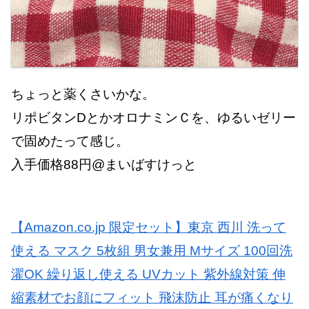
ちょっと薬くさいかな。
リポビタンDとかオロナミンＣを、ゆるいゼリー
で固めたって感じ。
入手価格88円@まいばすけっと
【Amazon.co.jp 限定セット】東京 西川 洗って
使える マスク 5枚組 男女兼用 Mサイズ 100回洗
濯OK 繰り返し使える UVカット 紫外線対策 伸
縮素材でお顔にフィット 飛沫防止 耳が痛くなり