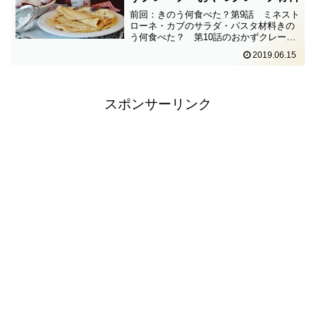
前回：きのう何食べた？第9話 ミネスト
ローネ・カブのサラダ・パスタ材料きの
う何食べた？ 第10話のおかずクレープ
とおやつクレープの材料とつくりかた。
2019.06.15
今週もすっごくうまそうだった。本当に
シロさんもケンジも、本当にうまそうに
食べるな。「きのう何...
スポンサーリンク