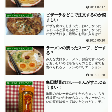
るもの＞1. そうめん2. 中華スープの素
（「鳥ガラスープの素」または「中華味
2011.07.17
の素」みたいなやつ...
ピザーラをどこで注文するのか悩
食べてみた＆飲んでみた
ましい
ピザを食べてしまった。おいしかった。
ふるふると震えるほど、おいしかった。
ピザが大好き。最近のお気に入りはピザ
ーラ。ピザーラの注文方法で、よく使う
2015.05.20
のは今のところ3種類。1.電話でピザーラ
いっちばんオーソドックスな方法。セコ
ラーメンの残ったスープ、どーす
食べてみた＆飲んでみた
イが電話料金がかかる...
る？
みんな大好きラーメン。お店で食べるの
がおいしいのはもちろんのこと、家でも
食べられるラーメンのバリエーションは
多い。インスタントラーメンの袋麺やカ
ップ麺。スーパーマーケットのチルドコ
2018.11.28
ーナーに置いてある3食入りや、一食の入
亀田製菓のカレーせんがすこぶる
りの生麺タイプ。銀色の...
食べてみた＆飲んでみた
うまい！
亀田のカレーせんがやたらうまい。もう
何袋買ったかわからない。カレーせんべ
いの存在は知ってはいたけれども、子供
時代の駄菓子のイメージで、大人になっ
てから全く買ったことが無かった。だ