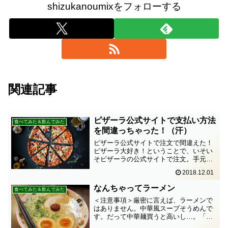
shizukanoumixをフォローする
関連記事
ピザーラ公式サイトで支払い方法
食べてみた＆飲んでみた
を間違っちゃった！（汗）
ピザーラ公式サイトで注文で間違えた！
ピザーラ大好き！ということで、いそい
そピザーラの公式サイトで注文。手元に
現金がないし、夜だし、銀行にわざわざ
2018.12.01
行くのもおっくうだから、クレジットカ
ードで食べちゃおう。ということで公式
なんちゃってラーメン
食べてみた＆飲んでみた
サイトからいつものように...
＜注意事項＞厳密に言えば、ラーメンで
はありません。中華風スープそうめんで
す。だって中華麺買うと高いし…。「な
んちゃって」だから、許して。＜用意す