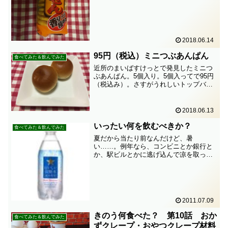
が、何を思ったのか、ふと手にとったの
が、コレ。「香り極めた イ...
2018.06.14
95円（税込）ミニつぶあんぱん
食べてみた＆飲んでみた
近所のまいばすけっとで発見したミニつ
ぶあんぱん。5個入り。5個入ってで95円
（税込み）。さすがうれしいトップバリ
ュ価格。こんがりうまそう。結構あんこ
もぎっしり。甘すぎなくておいしい。ミ
ニサイズなので、ついつい2～3個ぺろり
2018.06.13
と食べてしまう。5...
いったい何を飲むべきか？
食べてみた＆飲んでみた
夏だから当たり前なんだけど、暑
い……。例年なら、コンビニとか銀行と
か、駅ビルとかに逃げ込んで凉を取って
たりしたんだけど、今年は節電で、どこ
に行っても暑い。夏はやっぱ麦茶！生水
を飲みたくないので、お湯を沸かして麦
茶を作ったりするけど、間に合わ...
2011.07.09
きのう何食べた？ 第10話 おか
食べてみた＆飲んでみた
ずクレープ・おやつクレープ材料