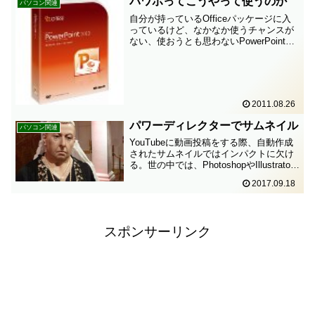
パワポってこうやって使うのか
パソコン関連
自分が持っているOfficeパッケージに入
っているけど、なかなか使うチャンスが
ない、使おうとも思わないPowerPoint。
下の動画はパワポのCM。題して、「理系
が童話を語るとこうなる」なるほど、パ
ワポってこうやって使うのか！まぁ、理
系にし...
2011.08.26
パワーディレクターでサムネイル
パソコン関連
YouTubeに動画投稿をする際、自動作成
されたサムネイルではインパクトに欠け
る。世の中では、PhotoshopやIllustrator
などの有料・無料問わず画像加工ソフト
2017.09.18
を使っているらしい。有料アプリは敷居
が高く、無料でもわざわざ新しいア...
スポンサーリンク