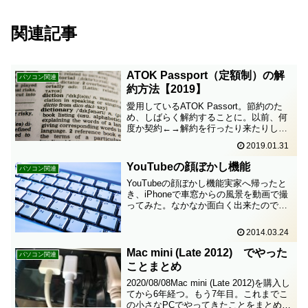
関連記事
ATOK Passport（定額制）の解
パソコン関連
約方法【2019】
愛用しているATOK Passort。節約のた
め、しばらく解約することに。以前、何
度か契約←→解約を行ったり来たりした
ことがあった。なのに、解約方法が分か
2019.01.31
らない！ということで、今後のために記
録しておきたい。手続きはJust MyShop
YouTubeの顔ぼかし機能
パソコン関連
でJ...
YouTubeの顔ぼかし機能実家へ帰ったと
き、iPhoneで車窓からの風景を動画で撮
ってみた。なかなか面白く出来たので、
YouTubeにアップしようと思ったら、な
んとバッチリ他人の顔が写ってしまって
2014.03.24
いる。これはまいったな……。と、思っ
たらい...
Mac mini (Late 2012) でやった
パソコン関連
ことまとめ
2020/08/08Mac mini (Late 2012)を購入し
てから6年経つ。もう7年目。これまでこ
の小さなPCでやってきたことをまとめて