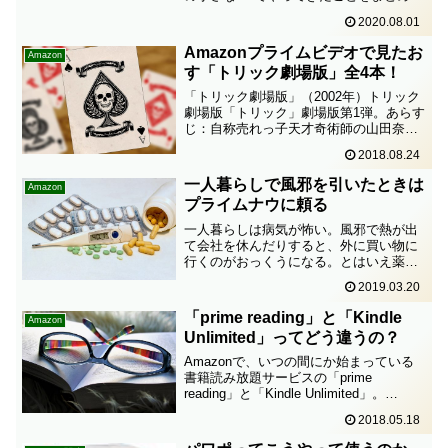
おこう。スペック以下はAppleより引用
2020.08.01
Mac mini Late 2012プロセッサ2.5GH...
Amazonプライムビデオで見たお
Amazon
す「トリック劇場版」全4本！
「トリック劇場版」（2002年）トリック
劇場版「トリック」劇場版第1弾。あらす
じ：自称売れっ子天才奇術師の山田奈緒
子（仲間由紀恵）は、依頼によりある村
2018.08.24
へ赴く。彼らの依頼とは、奈緒子に神を
演じてほしいと……。奈緒子が村に着く
一人暮らしで風邪を引いたときは
Amazon
と、そこには何でも...
プライムナウに頼る
一人暮らしは病気が怖い。風邪で熱が出
て会社を休んだりすると、外に買い物に
行くのがおっくうになる。とはいえ薬を
飲むために水が必要だったり、水分補給
2019.03.20
のためにスポーツドリンクが欲しかった
り、ティッシュペーパーがあっという間
「prime reading」と「Kindle
Amazon
になくなったりする。そん...
Unlimited」ってどう違うの？
Amazonで、いつの間にか始まっている
書籍読み放題サービスの「prime
reading」と「Kindle Unlimited」。
「prime reading」も「Kindle Unlimited」
2018.05.18
本の読み放題らしいが、違いがよく分か
らな...