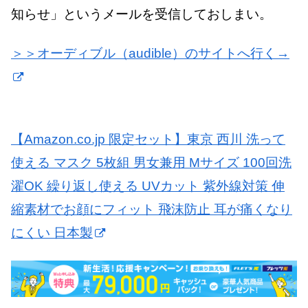
知らせ」というメールを受信しておしまい。
＞＞オーディブル（audible）のサイトへ行く→
【Amazon.co.jp 限定セット】東京 西川 洗って
使える マスク 5枚組 男女兼用 Mサイズ 100回洗
濯OK 繰り返し使える UVカット 紫外線対策 伸
縮素材でお顔にフィット 飛沫防止 耳が痛くなり
にくい 日本製