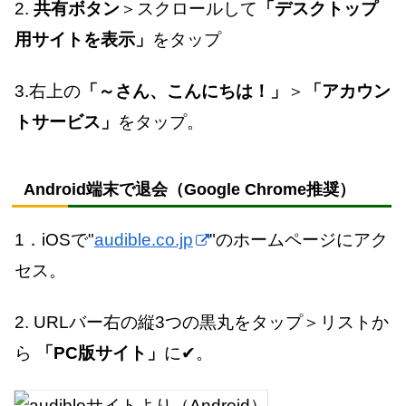
2.
共有ボタン
＞スクロールして
「デスクトップ
用サイトを表示」
をタップ
3.右上の
「～さん、こんにちは！」
＞
「アカウン
トサービス」
をタップ。
Android端末で退会（Google Chrome推奨）
1．iOSで"
audible.co.jp
"のホームページにアク
セス。
2. URL
バー右の縦
3
つの黒丸をタップ＞リストか
ら
「
PC
版サイト」
に✔。