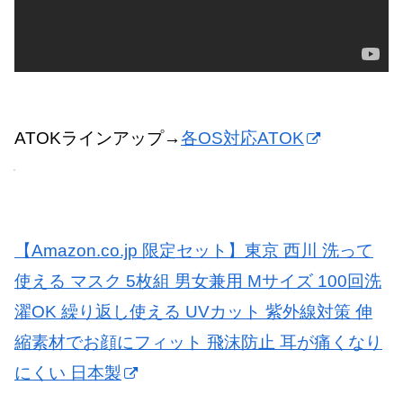
ATOKラインアップ→
各OS対応ATOK
【Amazon.co.jp 限定セット】東京 西川 洗って
使える マスク 5枚組 男女兼用 Mサイズ 100回洗
濯OK 繰り返し使える UVカット 紫外線対策 伸
縮素材でお顔にフィット 飛沫防止 耳が痛くなり
にくい 日本製