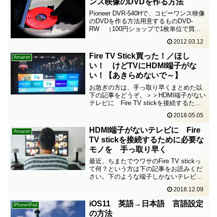
ンス映像のDVDを作る方法
Pioneer DVR-540Hで、コピーワンス映像
のDVDを作る方法用意するものDVD-
RW （100円ショップで1枚単位で買え
る）手順リモコン1. DVR-540Hのリモコ
2012.03.12
ンの「ホームメニュー」＞画面「ダビン
グ」画面2. 画面「HDD→...
Fire TV Stick買った！／ほし
Amazon
い！ けどTVにHDMI端子がな
い！【あきらめないで～】
お急ぎの方は、手っ取り早くまとめた以
下の記事をどうぞ。＞＞HDMI端子がない
テレビに Fire TV stickを接続するため
に必要なモノを 手っ取り早く＞＞映画
2018.05.05
好きの母親にAmazon Fire TV Stickを買
ってあげた。Fire ...
HDMI端子がないテレビに Fire
Amazon
TV stickを接続するために必要な
モノを 手っ取り早く
最近、ちまたでウワサのFire TV stickっ
て何？という方は下の記事をお読みくだ
さい。下のような端子しかないテレビ
に、Fire TV stickを接続するために必要
2018.12.09
なモノを手っ取り早く。細かい話は以下
の記事をどうぞ。Fire TV s...
iOS11 英語→日本語 言語設定
iPhone/iPad
の方法