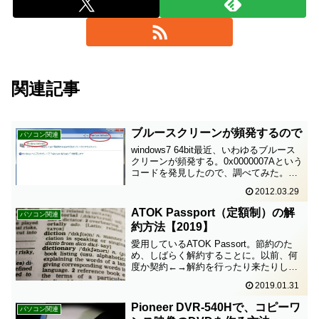
関連記事
ブルースクリーンが頻発するので
パソコン関連
windows7 64bit最近、いわゆるブルース
クリーンが頻発する。0x0000007Aという
コードを発見したので、調べてみた。ど
うも、windows defenderとセキュリティ
2012.03.29
ソフトが二重に稼働していることが原因
かもしれないというこ...
ATOK Passport（定額制）の解
パソコン関連
約方法【2019】
愛用しているATOK Passort。節約のた
め、しばらく解約することに。以前、何
度か契約←→解約を行ったり来たりした
ことがあった。なのに、解約方法が分か
2019.01.31
らない！ということで、今後のために記
録しておきたい。手続きはJust MyShop
Pioneer DVR-540Hで、コピーワ
パソコン関連
でJ...