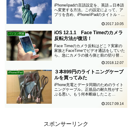
iPhone/ipadの言語設定を、英語→日本語
へ変更する方法。この設定によって、ア
プリを含め、iPhone/iPadのタイトル・見
出し・注記の表示言語が日本語になる。
次の順番でタップする
2017.10.05
1.Settings2.General3.Langu...
iOS 12.1.1 Face Timeのカメラ
パソコン関連
反転方法が復活！
Face Timeのカメラ反転はどこ？実家の
家族とFaceTimeでビデオ通話をしていた
ら、急にカメラの後ろ側と前の切り替え
のやり方がわからなくなってしまった。
2018.12.07
たしか、カメラのアイコンをタップする
だけだったはずなのに、それがなくなっ
３本899円のライトニングケーブ
iPhone/iPad
ている。...
ルを買ってみた
iPhone充電とデータ同期のためのライト
ニングケーブル。正規品の耐久性がすこ
ぶる悪い。もう何本断線したこと
か……。ということで、最近買ってみた
サードパーティのライトニングケーブ
2017.09.14
ル。わりと評判の良さそうなものを選ん
だつもりだけどどうかな。到...
スポンサーリンク