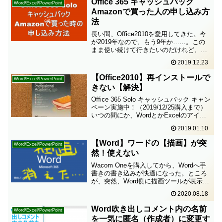
Office 365 キャッシュバック
Word/Excel/PowerPoint
Amazonで買った人の申し込み方
法
長い間、Office2010を愛用してきた。今
が2019年なので、もう9年か……。この
まま使い続けて行きたいのだけれど、マ
イクロソフトのサポートが2020 年 10 月
2019.12.23
13 日に終了するという。ギリギリまで使
うつもりでいた。だってちょっと...
【Office2010】再インストールで
Word/Excel/PowerPoint
きない【解決】
Office 365 Solo キャッシュバック キャン
ペーン実施中！（2019/12/25購入まで）
いつの間にか、WordとかExcelのアイコ
ンがヘンになってしまった。原因も対処
2019.01.10
法も全く分からないまま、数ヶ月が過ぎ
た。WordもExce...
【Word】ワードの【描画】が突
Word/Excel/PowerPoint
然！使えない
Wacom Oneを購入してから、Wordへ手
書きの書き込みが快適になった。ところ
が、突然、Word側に描画ツールが表示さ
れなくて困ってしまった。偶然見つけた
2020.08.18
解決方法を記録しておこう。word 描画ツ
ールって何？「描画」ツールとは、ペン
Word吹き出しコメント内の名前
Word/Excel/PowerPoint
を使...
を一気に匿名（作成者）に変更す