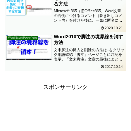
る方法
Microsoft 365（旧Office365）Word文章
の右側につけるコメント（吹き出しコメ
ント内）を付けた後に、一気に匿名にす
る方法。画像は下の方へスクロール。動
2020.10.21
画は↓6:17以降。Word文章ファイルファ
イル（上）＞オプション（左...
Word2010で脚注の境界線を消す
Word/Excel/PowerPoint
方法
文末脚注の挿入と削除の方法は↓をクリッ
ク用語確認「脚注」ページごとに注記を
表示。「文末脚注」文章の最後にまとめ
て注記を表示。下記の方法は、脚注も文
2017.10.14
末脚注も同じ。メニューに表示される項
目名が「脚注の～」か、「文末脚注の
～」かの違いだけ。手順1...
スポンサーリンク