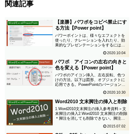
関連記事
【楽勝】パワポをコピペ禁止にす
Word/Excel/PowerPoint
る方法【Power point】
パワーポイントは、様々なエフェクトを
使ったり、ナレーションを入れたり、効
果的なプレゼンテーションをするにはと
ても便利なツール。けれども、そのまま
2020.10.04
ではコピーが簡単にできてしまい、あま
り気持ちがいいものではない。そこで、
パワポ アイコンの左右の向きと
Word/Excel/PowerPoint
コピーができなくしてしま...
色を変える【Power point】
パワポのアイコン挿入、左右反転、色つ
けの方法。以下は図形、オブジェクトに
応用できる。PowerPointのバージョンパ
ワーポイントPower point（Microsoft365=
2020.10.30
旧Office365）パワポアイコンの挿入方法
挿入＞アイコン...
Word2010 文末脚注の挿入と削除
Word/Excel/PowerPoint
1.Word2010文末脚注の挿入参考資料＞文
末脚注の挿入2.Word2010 文末脚注の削除
＊脚注を消しても削除できない。脚注番
号を削除すること。↓詳細は1分ちょっと
2015.07.02
の動画でどうぞ。【関連記事】「脚注の
境界線を消す方法」はここから