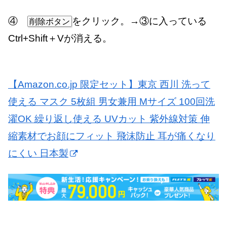
④
をクリック。→③に入っている
削除ボタン
Ctrl+Shift＋Vが消える。
【Amazon.co.jp 限定セット】東京 西川 洗って
使える マスク 5枚組 男女兼用 Mサイズ 100回洗
濯OK 繰り返し使える UVカット 紫外線対策 伸
縮素材でお顔にフィット 飛沫防止 耳が痛くなり
にくい 日本製