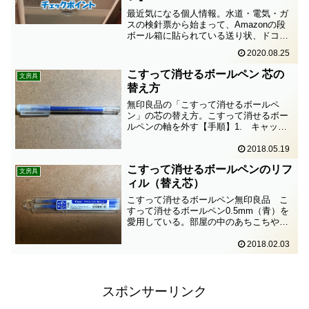
最近気になる個人情報。水道・電気・ガ
スの検針票から始まって、Amazonの段
ボール箱に貼られている送り状、ドコモ
やピザーラからのDMなど、住所・氏名が
2020.08.25
ガッツリ書いてあるものは多い。特に年
賀状など、そのまま捨てるのは怖い。個
こすって消せるボールペン 芯の
文房具
人が特定されないよ...
替え方
無印良品の「こすって消せるボールペ
ン」の芯の替え方。こすって消せるボー
ルペンの軸を外す【手順】1. キャップ
を外す。2. ペン先から1cmくらいのと
ころのネジを外す。＊コツ：ペン先以外
2018.05.19
のプラスティックの部分を指で固定し、
こすって消せるボールペンのリフ
軸の後をクルクル回す...
文房具
ィル（替え芯）
こすって消せるボールペン無印良品 こ
すって消せるボールペン0.5mm（青）を
愛用している。部屋の中のあちこちや、
持ち歩き用のペンケースに入っているの
で、リフィルをストックしておきたい。
2018.02.03
ただ、よく行く無印良品の店舗では、な
ぜか青のリフィルだけ...
スポンサーリンク