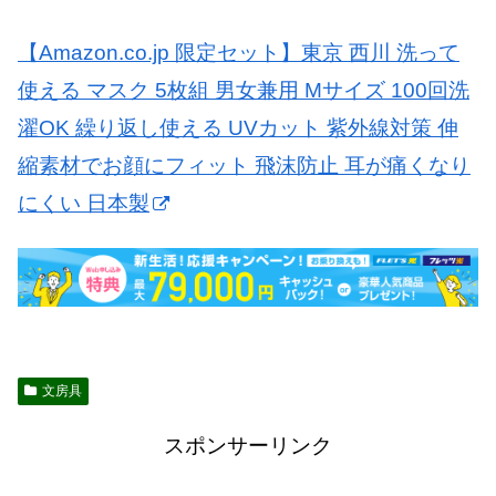
【Amazon.co.jp 限定セット】東京 西川 洗って
使える マスク 5枚組 男女兼用 Mサイズ 100回洗
濯OK 繰り返し使える UVカット 紫外線対策 伸
縮素材でお顔にフィット 飛沫防止 耳が痛くなり
にくい 日本製
文房具
スポンサーリンク