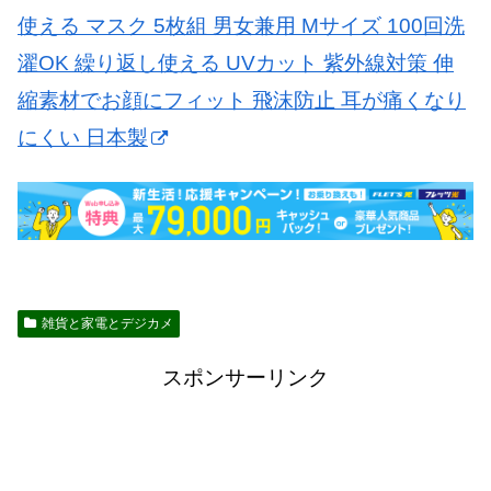
使える マスク 5枚組 男女兼用 Mサイズ 100回洗
濯OK 繰り返し使える UVカット 紫外線対策 伸
縮素材でお顔にフィット 飛沫防止 耳が痛くなり
にくい 日本製
雑貨と家電とデジカメ
スポンサーリンク