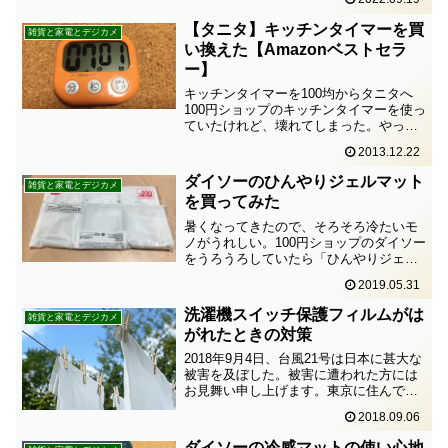
手っ取り早い方法は、新しいテレビに買
い換えること。しかし、今回は新しくテ
【タニタ】キッチンタイマーを買
雑貨と家電とデジカメ
レビを買うつもりはな...
い換えた【Amazonベストセラ
ー】
キッチンタイマーを100均からタニタへ
100円ショップのキッチンタイマーを使っ
ていたけれど、壊れてしまった。やっぱ
りね、という感じ。でもこんなに早く壊
2013.12.22
れるとは。「安物買いの銭失い」とは自
分のこと。それで、新しいキッチンタイ
ダイソーのひんやりジェルマット
雑貨と家電とデジカメ
マーに買い換えた。...
を買ってみた
暑くなってきたので、そろそろ冷たいモ
ノがうれしい。100円ショップのダイソー
をうろうろしていたら「ひんやりジェル
マット」を発見！100円ショップなのに、
2019.05.31
こんなものもあるのか！モノは試しで買
ってみよう。いくら？最近気になる「ひ
洗濯機スイッチ保護フィルムがは
雑貨と家電とデジカメ
んやり」系シート...
がれたときの対策
2018年9月4日、台風21号は日本に甚大な
被害を及ぼした。被害に遭われた方には
お見舞い申し上げます。東京に住んでい
る自分は大したことはなかった。台風一
2018.09.06
過で、天気が回復し、洗濯をしようとし
たらびっくり！洗濯機スイッチのフィル
ダイソーの冷感マットの使い心地