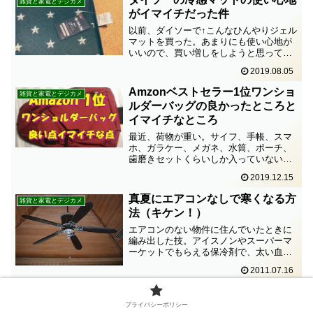
雑貨と家電とデジカメ
ムが風で吹っ飛ば...
がイマイチだった件
以前、ダイソーで↑こんなひんやりジェル
マットを買った。あまりにも使い心地が
いいので、買い増しをしようと思ってダ
イソーに行ってみた。ところがいっこう
2019.08.05
に同じ商品が見つからない。きっとヒッ
ト商品に違いない。日を改めて何度か行
Amzonベストセラー1位ワンショ
雑貨と家電とデジカメ
ってみたけれども、あれ...
ルダーバッグの良かったところと
イマイチなところ
最近、荷物が重い。サイフ、手帳、スマ
ホ、ガラケー、メガネ、水筒、ポーチ、
歯磨きセットくらいしか入っていないの
に。時々ガジェットも入れるけれど。帰
2019.12.15
り際に夕食の材料を買ってくると、もっ
と重くなる。そもそも、バッグ本体が重
真夏にエアコンなしで寒くなる方
雑貨と家電とデジカメ
すぎるのではないのだろう...
法（キケン！）
エアコンのない物件に住んでいたときに
編み出した技。アイスノンやスーパーマ
ーケットでもらえる保冷剤で、太い血管
が皮膚の表面に近いところを通っている
2011.07.16
脇の下、ももの付け根、首の内側を冷や
すのは基本中の基本。あと、ヒザ裏にあ
キッチン用掛け時計の条件とは
雑貨と家電とデジカメ
てるのも効く。神経痛の方...
プライバシーポリシー
キッチンの壁掛け時計がついに止まるキ