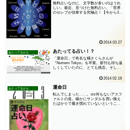
無料占いなのに、文字数が多いのはうれ
しい。最近、見つけた無料占い。「世界
のセレブが信奉する究極占！【今から30
日】あなたに何が起こる？」（完全無
料）なんと無料なのに、オーラや運命の
流れなんかが書かれている。さらに……
「究極予言！【今から30...
2014.03.27
あたってる占い！？
あたってるかも、な占い
「運命日」で有名な橘さくらさんが
『Numero Tokyo』を卒業。新刊も待ち遠
しくしていたのに、とても残念。そして
新たな占い師さんが登場。Moon Lee（ム
ーン・リー）さんという人。プロフィー
2014.02.19
ルは以下のとおり。幼少の頃から未来を
言い当て...
運命日
あたってるかも、な占い
転んでしまった……。orz何もないアスフ
ァルトの道。確かにサンダルを買い換え
たばかりで履き慣れていないということ
もあったと思う。コケて、膝小僧を擦り
むいてしまった。恥ずかしい。こんな事
は小学生なら日常茶飯事かもしれない
が、大人になってからは...