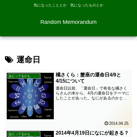
気になったこととか 気になったものとか
Random Memorandum
運命日
橘さくら：蟹座の運命日4/9と
あたってるかも、な占い
4/15について
運命日以前、「運命日」で有名な橘さく
らさんの本から、4月の運命日をテーマに
したことがあった。なにがあるのかと、
すごく期待していた。気になる蟹座の4月
の全体運の運命日は「4/2日ごろ、4/9ご
ろ、 4/15ごろ、 4/22日ごろ」という。い
つ...
2014.04.25
2014年4月19日になにが起きる？
あたってるかも、な占い