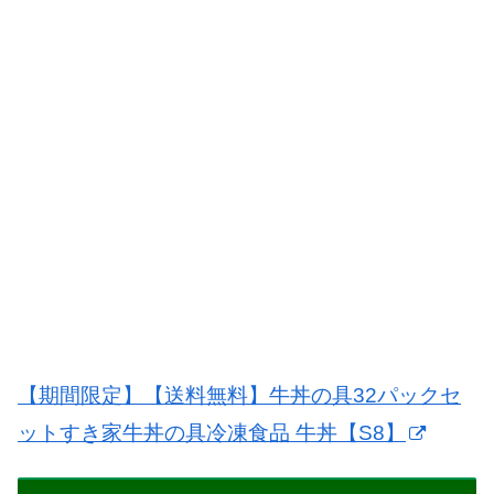
【期間限定】【送料無料】牛丼の具32パックセ
ットすき家牛丼の具冷凍食品 牛丼【S8】