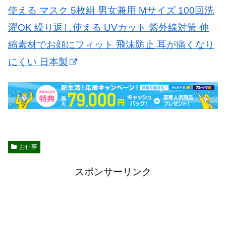
使える マスク 5枚組 男女兼用 Mサイズ 100回洗
濯OK 繰り返し使える UVカット 紫外線対策 伸
縮素材でお顔にフィット 飛沫防止 耳が痛くなり
にくい 日本製
お仕事
スポンサーリンク