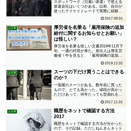
スポットワーク（日雇い派遣）で使える
派遣会社はいくつかある。以前、自分が
使ったテイケイトレードで実際に経験し
た良かったこと・良くなかったこと。良
2017.09.01
かったこと単発の仕事に就けるお金がな
くてピンチな時、単発で仕事に入れる。
厚労省を名乗る「雇用保険の追加
お仕事
単発の派遣って、2017...
給付に関するお知らせとお願い」
は怪しい？
厚労省を名乗る怪しい文書2019年11月下
旬、一通の封筒が来た。差出人は厚生労
働省！中を見ると、「雇用保険の追加給
付に関するお知らせとお願い」という文
2019.12.02
書と、他に数通の紙が入っている。なん
じゃこりゃ？？？丁重なお詫び！「雇用
スーツの下だけ買うことはできる
お仕事
保険の追加給付に関...
のか？
一張羅のスーツがある。数年前に買った
もので、とても高かった。値段が高かっ
ただけあって、何年たっても型崩れをし
ていない。職場によってはドレスコード
2017.11.01
があって、オフィスカジュアルだった
り、服装自由、つまりジーンズOKという
職歴をネットで確認する方法
お仕事
職場もあった。それでも、...
2017
職歴をネットで確認する方法が分かった
ので、その記録。ただしねんきんネット