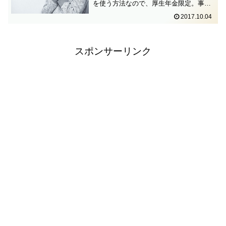
を使う方法なので、厚生年金限定。事前
準備ねんきんネットにアクセスし、ユー
2017.10.04
ザIDとパスワードを取得する。「新規登
録」から各項目を入力してユーザーIDを
申請する。登録時に年...
スポンサーリンク