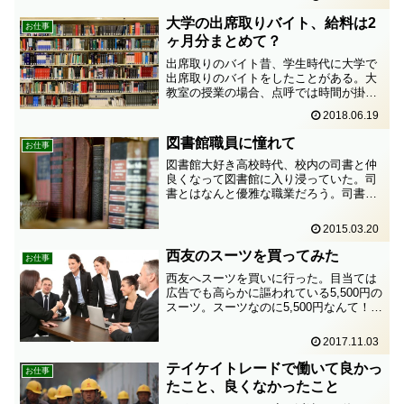
事なら、いくらでもある状態、選びホー
ダイのように見えます。でも、ずっと非
大学の出席取りバイト、給料は2
お仕事
正規で大丈夫ですか？...
ヶ月分まとめて？
出席取りのバイト昔、学生時代に大学で
出席取りのバイトをしたことがある。大
教室の授業の場合、点呼では時間が掛か
りすぎる。だから授業中にカードを配っ
2018.06.19
て学生に名前を書かせ、あとでバイトが
出席簿にマルを付ける。そういう仕事。
図書館職員に憧れて
お仕事
当時、助手の人と知り合い...
図書館大好き高校時代、校内の司書と仲
良くなって図書館に入り浸っていた。司
書とはなんと優雅な職業だろう。司書の
資格は取らなかったが、図書館好きは今
でも変らない。司書になりたいいっその
2015.03.20
こと転職してしまおうかと思い、何年か
前に、求人情報から図書館...
西友のスーツを買ってみた
お仕事
西友へスーツを買いに行った。目当ては
広告でも高らかに謳われている5,500円の
スーツ。スーツなのに5,500円なんて！い
ったいどんな品質なんだろう。西友荻窪
店へ自分の生活圏で、そこそこ大きな店
2017.11.03
舗と言えば、西友荻窪店。ここなら、例
の5,500...
テイケイトレードで働いて良かっ
お仕事
たこと、良くなかったこと