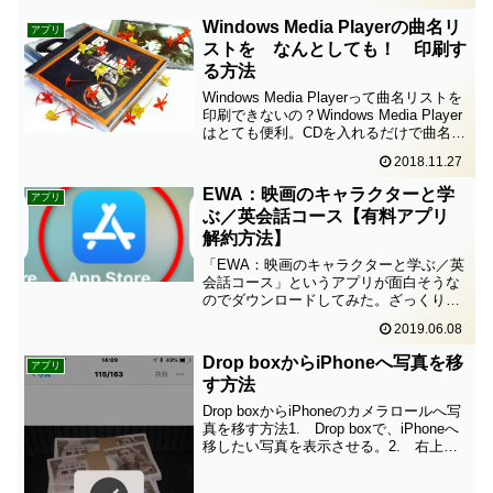
アカウントを登録したけれど、使い...
Windows Media Playerの曲名リ
アプリ
ストを なんとしても！ 印刷す
る方法
Windows Media Playerって曲名リストを
印刷できないの？Windows Media Player
はとても便利。CDを入れるだけで曲名が
読み込まれるし、好きな曲でプレイリス
2018.11.27
トを作ることもできる。個人使用のため
であれば、オリジナ...
EWA：映画のキャラクターと学
アプリ
ぶ／英会話コース【有料アプリ
解約方法】
「EWA：映画のキャラクターと学ぶ／英
会話コース」というアプリが面白そうな
のでダウンロードしてみた。ざっくりし
た感想映画の台詞を聞き取って、単語を
2019.06.08
空欄に埋めたり、正しい語順に並べ替え
たり、なんとなく覚えられそうな工夫は
Drop boxからiPhoneへ写真を移
アプリ
ある。映画を使って英会...
す方法
Drop boxからiPhoneのカメラロールへ写
真を移す方法1. Drop boxで、iPhoneへ
移したい写真を表示させる。2. 右上
の...の位置をタップ。3. 下からメニュ
ーが表示される。「エクスポート」を選