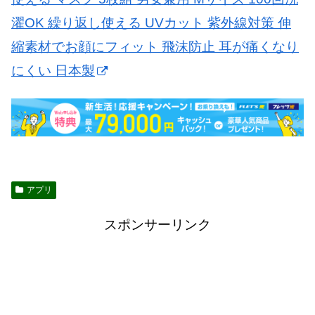
濯OK 繰り返し使える UVカット 紫外線対策 伸
縮素材でお顔にフィット 飛沫防止 耳が痛くなり
にくい 日本製
アプリ
スポンサーリンク