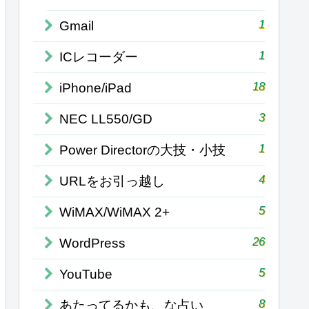
1
Gmail
1
ICレコーダー
18
iPhone/iPad
3
NEC LL550/GD
1
Power Directorの大技・小技
4
URLをお引っ越し
5
WiMAX/WiMAX 2+
26
WordPress
5
YouTube
8
あたってるかも、な占い