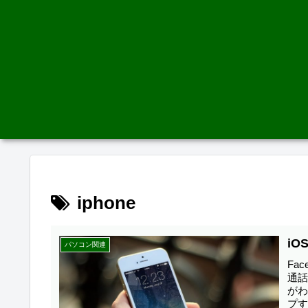
iphone
iO
パソコン関連
Fa
通
が
プす