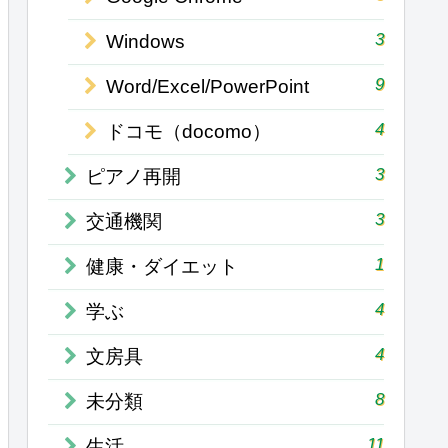
3
Windows
9
Word/Excel/PowerPoint
4
ドコモ（docomo）
3
ピアノ再開
3
交通機関
1
健康・ダイエット
4
学ぶ
4
文房具
8
未分類
11
生活