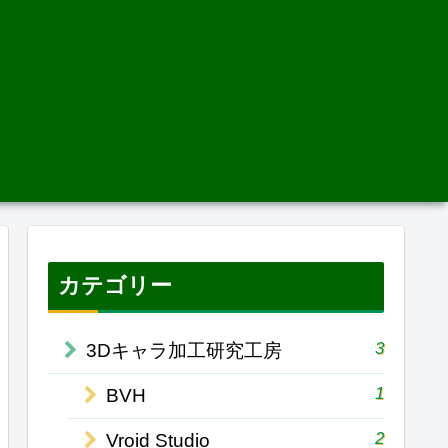
カテゴリー
3
3Dキャラ加工研究工房
1
BVH
2
Vroid Studio