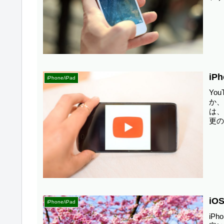
iP
iPhone/iPad
Yo
か、
は、
更の
i
iPhone/iPad
iP