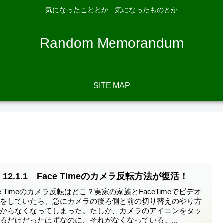
気になったこととか 気になったものとか
Random Memorandum
SITE MAP
S 12.1.1 Face Timeのカメラ反転方法が復活！
ce Timeのカメラ反転はどこ？実家の家族とFaceTimeでビデオ
話をしていたら、急にカメラの後ろ側と前の切り替えのやり方
わからなくなってしまった。たしか、カメラのアイコンをタッ
るだけだったはずなのに、それがなくなっている。...