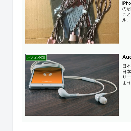
iP
の
こ
ル
な。到
Au
パソコン関連
日本
日
リ
よ
は...