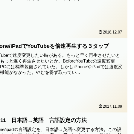
2018.12.07
hone/iPadでYouTubeを倍速再生する３タップ
uTubeで速度変更したい時がある。もっと早く再生させたいと
もっと遅く再生させたいとか。BeforeYouTubeの速度変更
PCには標準装備されていた。しかしiPhoneやiPadでは速度変
機能がなかった。やむを得ず取ってい...
2017.11.09
OS11 日本語→英語 言語設定の方法
hone/ipadの言語設定を、日本語→英語へ変更する方法。この設