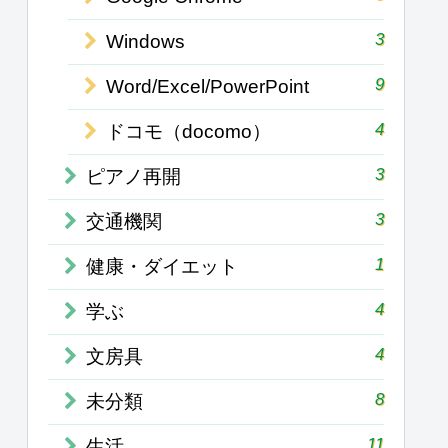
3
Windows
9
Word/Excel/PowerPoint
4
ドコモ（docomo）
3
ピアノ再開
3
交通機関
1
健康・ダイエット
4
学ぶ
4
文房具
8
未分類
11
生活