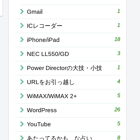
1
Gmail
1
ICレコーダー
18
iPhone/iPad
3
NEC LL550/GD
1
Power Directorの大技・小技
4
URLをお引っ越し
5
WiMAX/WiMAX 2+
26
WordPress
5
YouTube
8
あたってるかも、な占い