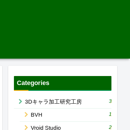
Categories
3
3Dキャラ加工研究工房
1
BVH
2
Vroid Studio