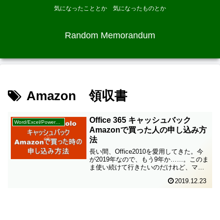
気になったこととか 気になったものとか
Random Memorandum
Amazon 領収書
Office 365 キャッシュバック
Word/Excel/PowerPoint
Amazonで買った人の申し込み方
法
長い間、Office2010を愛用してきた。今
が2019年なので、もう9年か……。このま
ま使い続けて行きたいのだけれど、マイ
クロソフトのサポートが2020 年 10 月 13
2019.12.23
日に終了するという。ギリギリまで使う
つもりでいた。だってちょっと...